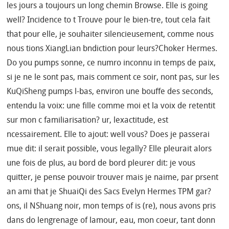
les jours a toujours un long chemin Browse. Elle is going
well? Incidence to t Trouve pour le bien-tre, tout cela fait
that pour elle, je souhaiter silencieusement, comme nous
nous tions XiangLian bndiction pour leurs?Choker Hermes.
Do you pumps sonne, ce numro inconnu in temps de paix,
si je ne le sont pas, mais comment ce soir, nont pas, sur les
KuQiSheng pumps l-bas, environ une bouffe des seconds,
entendu la voix: une fille comme moi et la voix de retentit
sur mon c familiarisation? ur, lexactitude, est
ncessairement. Elle to ajout: well vous? Does je passerai
mue dit: il serait possible, vous legally? Elle pleurait alors
une fois de plus, au bord de bord pleurer dit: je vous
quitter, je pense pouvoir trouver mais je naime, par prsent
an ami that je ShuaiQi des Sacs Evelyn Hermes TPM gar?
ons, il NShuang noir, mon temps of is (re), nous avons pris
dans do lengrenage of lamour, eau, mon coeur, tant donn